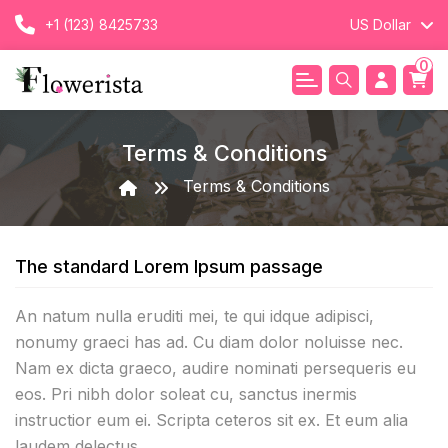
+1 (123) 8425733
US Dollar
0
Terms & Conditions
Terms & Conditions
The standard Lorem Ipsum passage
An natum nulla eruditi mei, te qui idque adipisci,
nonumy graeci has ad. Cu diam dolor noluisse nec.
Nam ex dicta graeco, audire nominati persequeris eu
eos. Pri nibh dolor soleat cu, sanctus inermis
instructior eum ei. Scripta ceteros sit ex. Et eum alia
laudem delectus.