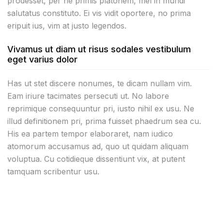
prodesset, per ne primis platonem, mel in mundi
salutatus constituto. Ei vis vidit oportere, no prima
eripuit ius, vim at justo legendos.
Vivamus ut diam ut risus sodales vestibulum
eget varius dolor
Has ut stet discere nonumes, te dicam nullam vim.
Eam iriure tacimates persecuti ut. No labore
reprimique consequuntur pri, iusto nihil ex usu. Ne
illud definitionem pri, prima fuisset phaedrum sea cu.
His ea partem tempor elaboraret, nam iudico
atomorum accusamus ad, quo ut quidam aliquam
voluptua. Cu cotidieque dissentiunt vix, at putent
tamquam scribentur usu.