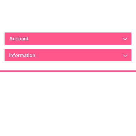
Account
Information
Contact
Information
Extras
My Account
Find Us On